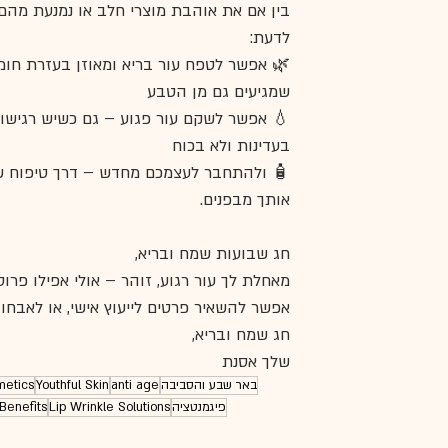
בין אם את אוהבת מוצרי חלב או נמנעת מהם,
לדעת:
🌿 אפשר לטפח עור בריא ומאוזן בעזרת חומ
שמגיעים גם מן הטבע
💧 אפשר לשקם עור פגוע – גם כשיש רגישו
בעדינות ולא בכוח
🧴 ולהתחבר לעצמכם מחדש – דרך טיפוח ש
אותך מבפנים.
חג שבועות שמח ובריא,
מאחלת לך עור רגוע, זוהר – אולי אפילו פרוסה
אפשר להשאיר פרטים לייעוץ אישי, או לאבחון
חג שמח ובריא,
שלך אסנת 
באר שבע והסביבה
anti age
Youthful Skin
metics
פיגמנטציה
Lip Wrinkle Solutions
 Benefits