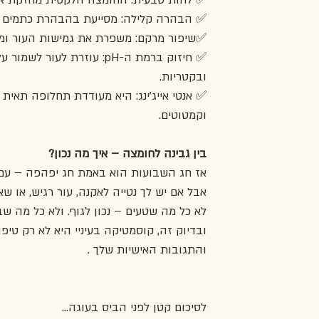
✅ לחות טבעית: החומצה הלקטית מחזקת את  
✅ הבהרה קלילה: מסייעת בהבהרת כתמים (כו
✅שיפור מרקם: משפרת את גמישות העור ומר
✅ חיזוק ברמת ה-pH: עוזרת
ובקטריות.
✅ אנטי אייג'ינג: היא מעודדת תחלופה תאית
וקמטוטים.
בין גבינה לחומצה – איך מה נכון?
אז חג השבועות הוא באמת חג יפהפה – עם מ
אבל אם יש לך נטייה לאקנה, עור רגיש, או 
לא כל מה שטעים – נכון לגוף. ולא כל מה שב
ובדיוק זה, קוסמטיקה בעיניי היא לא רק טיפ
והתגובות האישיות שלך .
לסיכום קטן לפני הביס בעוגה...