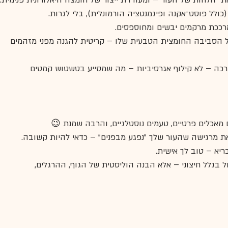
הלחות של העור – ומעודדת ייצור של חומצה היאלורונית פנימית.
לל פוסט־אקנה ופיגמנטציה הורמונלית), בלי לגרות.
ככת מרקמים יבשים ומחוספסים.
 לעור לשמור על הסביבה החומצית הטבעית שלו – קריטית להגנה מפני מזהמים 
 רכה – לא קילוף אגרסיביות – מה שמסייע בטשטוש קמטים 
אכלים פרטיים, טעמים נוסטלגיים, והרבה שמנת 😉
שאת מרגישה שהעור שלך "נפגע מבפנים" – כדאי להיות קשובה.
ריא – טוב לך אישית.
ול בגלל חיצוני – אלא הבנה הוליסטית של הגוף, ההרגלים, 