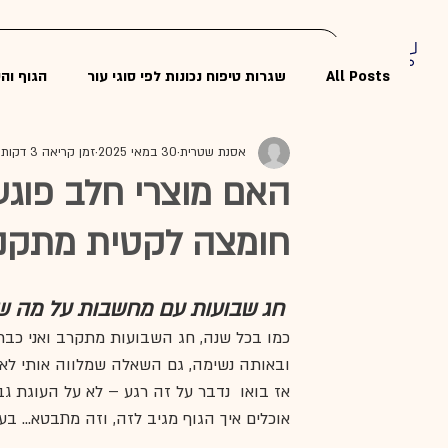
ראשי
מסלול קליני – להבין את העור
חנות
All Posts
שגרות טיפוח נכונות לפי סוגי עור
הגוף וה
אסנת שטרית
30 במאי 2025
זמן קריאה 3 דקות
קוסמטיקה טיפולית וקלינית
🔬 בעיות עור נפוצות
האם מוצרי חלב פוגעי
חומצה לקטית מתקנ
וובינר טיפוח העור וובינר בריאות הע
טיפול בפיגמנטצ
 חג שבועות עם מחשבות על מה שמגיע מהבטן... אל העור
טיפולי אנטי אייג'ינג לנשים
סטרס ועור – איך לחץ מ
כמו בכל שנה, חג השבועות מתקרב ואני כבר
ובאותה נשימה, גם השאלה שמלווה אותי לא פ
אז בואו  נדבר על זה רגע – לא על העוגת ג
אוכלים איך הגוף מגיב לזה, וזה מתבטא... בעו