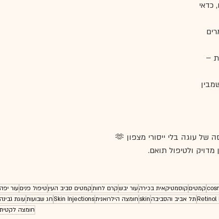
 כדאי 
רים 
ת – 
מבין 
 של עוגה בלי ייסורי מצפון 🫶
 מדויק ולטיפול תואם.
cos
קמטים
קוסמטיקאית בכירה
עור יבש
קרם לחות
קמטים סביב העין
טיפול פנים
עור יפה
Retinol
תל אביב והסביבה
skin
חומצה הילרואנית
Skin Injections
חג שבועות
עוגת גבינה
חומצה לקטית