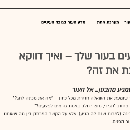
אודות
קליניקה ב"ש
קליניקה ת"א
הבלוג שלי
טיפולי
עור – מערכת אחת
מדע העור בגובה העיניים
🌿 בריאות העור מבפנים
🧠 בלוג אישי & תובנות מהקליניקה
ם בעור שלך – ואיך דווקא
ת את זה?
יה בפנים
טיפול בעור מבוסס מדע
איך לטפל בעור
שפיע על עור רג
 שומעת את השאלה חוזרת מכל כיוון – "מה את מכינה לחג?" 
חות: "תגידי, מוצרי חלב באמת גורמים לפצעים?"
בינה (למרות שגם לה מגיע), אלא על הקשר המרתק בין מה שאנחנו 
ר הפנים.