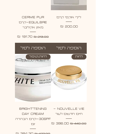
לייף אוקסי קרם
CERME PUR
EQUILBRE-קרם
מחיר
מאזן אקיליבר
מחיר רגיל
מחיר מבצע
הוספה לסל
הוספה לסל
לחות
לחות\טיפול
Brighttening
NOUVELLE VIE -
חיים חדשים לעור
day cream
30spf-קרם הבהרה
מחיר רגיל
מחיר מבצע
יום
מחיר רגיל
מחיר מבצע