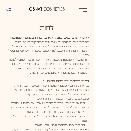
לחות
לקנות קרם פנים טוב זו לא בהכרח משימה פשוטה
לבחור את התכשיר שיתאים לתפקוד העור לגיל
לשינויים סביבתיים ויתרום להרגשה מרעננת במהלך
היום, קרם לחות שבלעדיו שום טיפוח,
אינו ושלם בכל
גיל!
החשיפה לשמש מייבשת את העור ולכן חשוב לשמור
על לחות רציפה של העור ועל הגנה מפני רדיקלים
חופשיים משפעים על מראה העור ומאיצים את
הופעת הכתמים והקמטוטים על העור.
כיצד תבחרי לך קרם לחות ?
בחירת קרם לפנים לטיפוח עור הפנים חייב להיות
מותאם לסוג העור לתפקוד העור ולמטרה שרוצים
להשיג (טיפול בעור הרגיש בעור שמן, קמטים
פיגמנטציה וכו) ‏תכשיר הלחות נועד:
- להעשיר את עורך מספר שעות על מנת שתוכלי
להניח מעליו את האיפור לפנים בצורה אחידה ויפה
- לספק לחות ולקשור את הלחות לעור
- רמת הידרציה (מיום) חשובה לתפקוד תקין של
העור
- לשפר את מרקם וגמישות העור.
‏תכשיר לחות חשוב וממולץ גם לעור השמן הזקוק