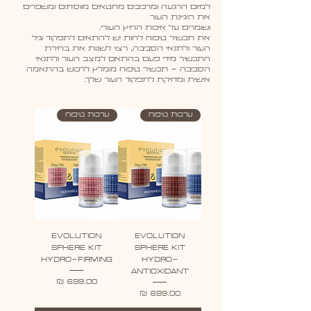
למיום הרגעה ומרכיבים מחטאים מווסתים ומשפרים
את היגיינת העור
ושומרים על איכות החיץ העורי.
את ‏תכשיר טיפוח לחות יש להתאים לתפקוד וגיל
העור ולתנאי הסביבה, רצוי ‏לשנות את בחירת
התכשיר מידי פעם בהתאם למצב העור ולתנאי
הסביבה - תכשיר טיפוח מומלץ לרכוש בהתאמה
אישית ומדויקת לתפקוד העור שלך.
ערכות טיפוח
ערכות טיפוח
EVOLUTION
EVOLUTION
SPHERE KIT
SPHERE KIT
HYDRO-FIRMING
HYDRO-
ANTIOXIDANT
מחיר
מחיר