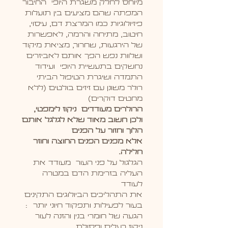
מיוחס לחלק משגרת היופי החיבור
המפתה שהם מציעים בין תועלות
פיזיולוגיות כמו המרצת דם, עיסוי,
חיטוב, מתיחה והרמה, לאפשרות
של הירגעות, שחרור, מציאת מיקוד
ושלוות נפש הפך אותם לאביזרים
נחשקים בתעשיית היופי ועידוד
התמדה ושיגרת הטיפול הביתי
רולר משונן עם זיזים בולטים (ללא
מחטים דוקרים)
הרולרים מעודדים ניקוז לימפטי,
ולכן חשוב מאוד שלא לגלגל אותם
הלוך וחזור על הפנים
אלא מפנים הפנים החוצה וחוזר
חלילה.
הגלגול על פני העור מעודד את
העליה בזרימת הדם במטרה
לעודד
את התהליכים הביולוגים התקינים
בעור לפעילות ותפקוד חיוני יותר :
הגעה של חומרי בנין והזנה לעור
ניקוז רעלים ופסולת