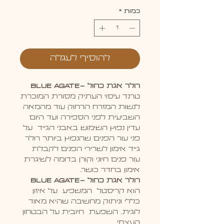
רגיל
מבצע
כמות
*
להוסיף לעגלה
רולר אגת כחול -BLUE AGATE
טרנד עיסוי העתיק מסורת המוכרת
לנשות המזרח הרחוק עוד מהמאה
השביעית לפני הספירה ועד היום
עדין נפוץ השימוש באבני הגייד על
פני עור הפנים שהנפוץ ביותר רולר
גייד אימון לשרירי הפנים לקבלת
עור פנים חיוני וקורן בדומה לשיגרת
אימון בחדר כושר.
רולר אגת כחול -BLUE AGATE
הוא קריסטל המשפיע על איזון
כללי וניתוק מחשיבה שהיא מאוד
לוגית. השפעת חיובית על הבטחון
העצמי