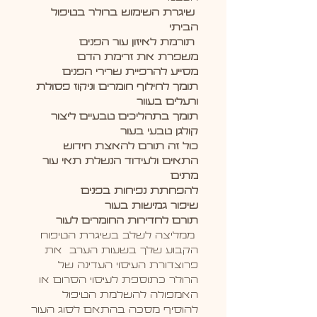
שיגרת השימוש ברולר בטיפול
הביתי
תורמת לאיזון עור הפנים
משפרת את זרימת הדם
מסייע להרפיית שרירי הפנים
תומך לחילוף חומרים וניקוז פסולת
ורעלים בעוור
תומך בתהליכים טבעיים ליצור
קולגן טבעי בעור
כול זה תורם להאצת חידוש
התאים ולעידוד הנשלת תאי עור
מתים
להפחתת נפיחות בפנים
שיפור גמישות בעור
תורם לחדירות החומרים לעור
ממליצה לשלב בשיגרת הטיפוח
הקבוע שלך בשעות הערב את
פרוצדורת העיסוי העדינה של
הרולר כתוספת לעיסוי הסרום או
האמפולה להשלמת הטיפול
להוסיף מסכה בהתאם לסוג העור