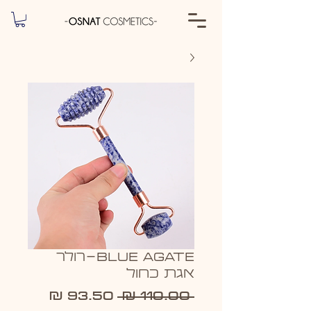
BLUE AGATE-רולר
אגת כחול
מחיר
מחיר
 ‏110.00 ‏₪ 