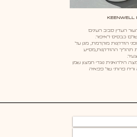
Keenwell B
ור העדין סביב העינים
לם כבסיס לאיפור.
ני הזדקנות מוקדמת, מגן על
 תהליך ההזדקנות,מסייע
עיר.
ממקור טבעי ,אלוורה ,ויטמין E חומצה הילרואנית נוגדי חמצון שמן