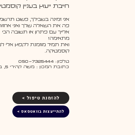
חייבת ייעוץ בעניין קוסמטי
אני זמינה בשבילך, פשוט תרשמי 
פה את השאלה שלך ואני אחזור
אלייך עם פתרון או תשובה הכי
מתאימה!
ואת תמיד מוזמנת לקפוץ אלי למכ
קוסמטיקה.
טלפון: 050-7325444
כתובת המכון : משה קהירי 5, באר שבע
להזמנת טיפול >
להתייעצות בוואטסאפ >