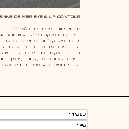
ains de Mer Eye & Lip Contour
תכשיר יחודי במרקם קרם \ג"יל לשיפור הע
והשפתיים המרקם הקליל והלא שומני מוש
הקרם מספק לחות אינטינסיבית והגנה מפ
העור מפני גורמים סביבתיים המאיצים את
בשיפור מוצקות העור ושמירה על מראה צ
רכיבים 
משמש וטמינים AIC מעניק תחושה נעימה וריח פרותי של פפאיה