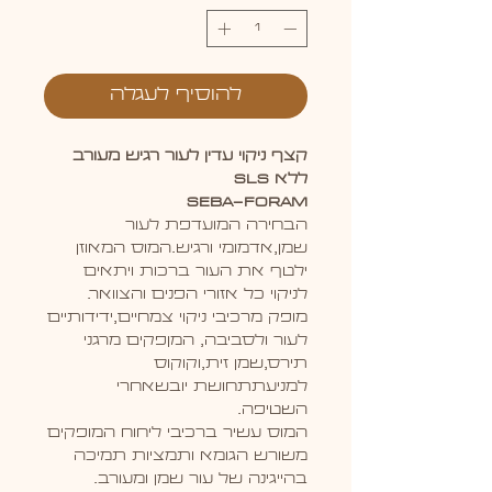
להוסיף לעגלה
קצף ניקוי עדין לעור רגיש מעורב
ללא SLS
SEBA-FORAM
הבחירה המועדפת לעור
שמן,אדמומי ורגיש.המוס המאוזן
ילטף את העור ברכות ויתאים
לניקוי כל אזורי הפנים והצוואר.
מופק מרכיבי ניקוי צמחיים,ידידותיים
לעור ולסביבה, המןפקים מרגני
תירס,שמן זית,וקוקוס
למניעתתחושת יובשאחרי
השטיפה.
המוס עשיר ברכיבי ליחוח המופקים
משורש הגומא ותמציות תמיכה
בהייגינה של עור שמן ומעורב.