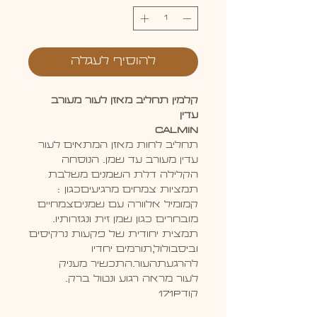
להוסיף לעגלה
קלמין תחליב מאזן לעור מעורב
עדין
CALMIN
תחליב לחות מאזן המתאים לעור
עדין מעורב עד שמן. הנוסחה
הקלילה דלת השמנים משלבת
תמציות צמחים מרגיעיםכגון :
קמומיל אלוורה עם שמניםצמחיים
מובחרים כגון שמן זית ונגזרותיו.
תמצית יחודית של פקעות נרקיסים
וביסבולול,תורמים יחדיו
להרגעתהעור.התכשיר מעניק
לעור מראה רגוע ונטול ברק.
קוד171P