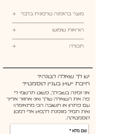
מוצר בהזמנה טלפונית בלבד
להזמנה טלפונית 0507325444
הוראות שימוש
לרוח על עור הפנים נקי בין 1-2
תכולה
פעמים ביום או בהתאם לצורך
העור
75 מ"ל
בשעות היום מומלץ להוסיף מקדם
הגנה רחב טווח
יש לך שאלה קטנה?
חייבת ייעוץ בעניין קוסמטי?
אני זמינה בשבילך, פשוט תרשמי לי
פה את השאלה שלך ואני אחזור אלייך
עם פתרון או תשובה הכי מתאימה!
ואת תמיד מוזמנת לקפוץ אלי למכון
קוסמטיקה.