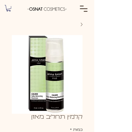
קלמין תחליב מאזן
כמות
*