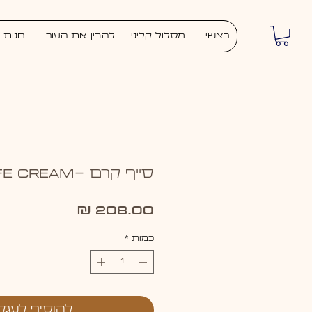
ראשי
מסלול קליני – להבין את העור
חנות
סייף קרם -SAFE CREAM
מחיר
כמות
*
להוסיף לעגל