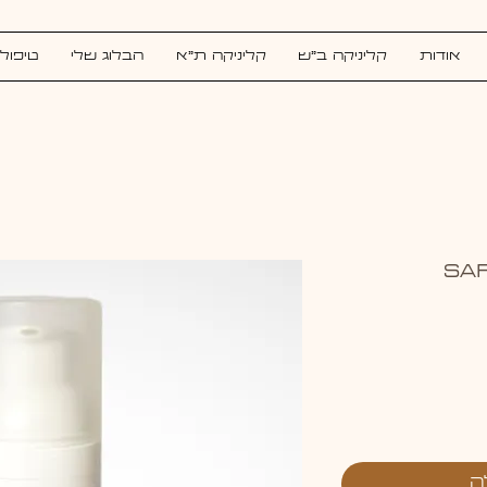
אודות
קליניקה ב"ש
קליניקה ת"א
הבלוג שלי
טיפולי
ה