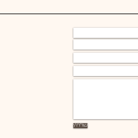
שלח/י