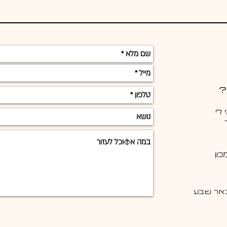
?
לי
ון