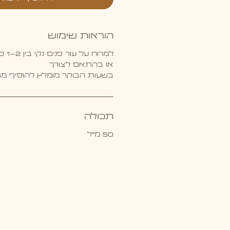
הוראות שימוש
למרוח על עור פנים נקי בין 1-2 פעמים ביום
או בהתאם לצורך
בשעות הבוקר מומלץ להוסיף מג
תכולה
50 מ"ל