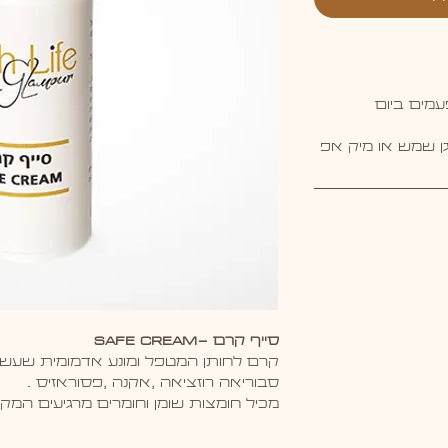
ן שמש או מיק אפ
סייף קרם -SAFE CREAM
קרם לחותן המטפל ומונע אדמומית שעשויה 
סבוריאה רוזציאה ,אקנה ,פסוראזיס .
מכיל חומצות שומן וחומרים מרגיעים המקלי