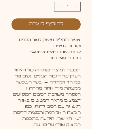
להוסיף לעגלה
אושר תחליב מיצוק לעור הפנים
וקונטור לעיניים
Face & Eye Contour
LIFTING FLUID
תכשיר למיצוק ומתיחה של האיזור
העדין של קונטור העיניים. נעים ונוח
במיוחד למריחה – ובעל השפעה
ממצקת מייד אחרי מריחה !
הנוסחה משלבת רכיבים המסייעים
לצמצום מראה קמטוטים באזור
רגיש זה עם רכיבי לחות, כמו
חומצה היאלורונית ותמצית קליפת
"עץ האושר", הידועה בתכונות
המיצוק שלה על פני עור.