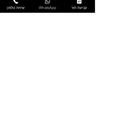
קביעת תור
WhatsApp
שיחת טלפון
שלח/י
מכון קוסמטיקה אסנת
טלפון:
050-7325444
כתובת המכון : משה קהירי 5, באר
שבע
להזמנת טיפול >
להתייעצות בוואטסאפ >
מוזמנים לעקוב גם ב-
תל אביב