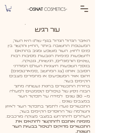
עור רגיש
האיבר הגדול הגדול בגוף שלנו היא העור,
המעטפת החשובה ביותר ,החיץ והקשר בין
פנים לחוץ. העור מושפע ומגיב בהתאם
להשפעות פנימיות הנובעות מסיבות רבות
,שינויים הורמונליים, רגישויות, גנטיקה.
בנוסף השפעות חיצוניות העולם המודרני
הסובב אותנו (צג המחשב ,סמארטפונים)
זיהום אוויר המשפיעים או מחמירים מצבים
הקיימים בעור.
בחירת התכשירים בחנות נעשתה מתוך
הבנה ניסיון של טיפולים קוסמטיים למעלה
מ- 30 שנים למידה על תפקוד העור
במצבים שונים .
התכשירים נועדו לתמוך בתפקוד העור לאיזון
והשלמה של החוסרים הקיימים בעור,
העלולים להתרחש במצבי מצוקה מורכבים.
מזמינה אותכם להתקשר להתאים את
התכשירים מדויקים לטיפול בבעיות העור
השונות.