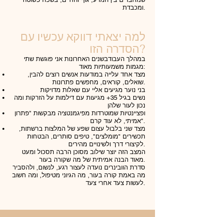
ומכבדת.
למה יצאתי דווקא עכשיו עם
הסדרה הזו?
במהלך העבודבשנים האחרונות אני פוגשת שתי
מגמות משמעותיות מאוד:
מצד אחד עלייה במודעות אנשים רוצים להבין,
שואלים, קוראים, מחפשים פתרונות.
בני נוער מגיעים אליי עם שאלות מדויקות
נשים בגיל 35+ מגיעות עם דילמות על הזרקות ומה
נכון לעור שלהן
ופציינטיות שמוטרדות מפיגמנטציה מבקשות "פתרון
אמיתי, לא עוד קרם".
מצד שני בלבול עצום שפע של המלצות ברשתות,
תכשירים "מומלצים", טיפים סותרים, הבטחות
לקיצורי דרך ולשינויים מהירים.
המצב הזה יוצר שילוב מסוכן הרבה תסכול ומעט
מאוד הבנה אמיתית של מה שקורה בעור.
סדרת הוובינרים נועדה לעצור רגע, לנשום, ולהסביר
מה באמת קורה בעור, מה הגיוני מטיפול, ומה חשוב
לעשות צעד אחרי צעד.