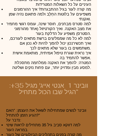
העיניים על כל השאלות המטרידות
מה קורה לעור בגיל ההתבגרות? איך ההורמונים
משפיעים על בלוטות החֵלֶב ולמה פתאום נהיה שמן
ואקנתי.
למה סטרס מבחנים, חוסר שינה, עומס רגשי מחמיר
את מצב האקנה. ואיך הקורטיזול (אחד מהורמוני
הסטרס) משפיע על הדלקת בעור.
למה לא כל מה שממליצים ברשת מתאים לעורכם,
ואיך תכשירנכון יכול להפוך להיות לא נכון אם
משתמשים בו בעור שלא מתאים לכך.
איך נראית שגרת טיפול אמיתית, מותאמת אישית
אפשר להתמיד בה.
המטרה: להפוך את האקנה ממלחמה מתסכלת
למסע מבין ומדויק יותר, עם פחות נזקים ושליטה.
וובינר 1 אנטי אייג' מגיל 35+:
“הגיל שבו הכול מתחיל
וובינר לנשים שמתחילות לשאול את העצמן: "האם
הגיע הזמן להתחיל?"
נדבר על:
למה דווקא סביב גיל 35 מתחילים לראות שינוי
במראה העור.
מה קורה בפנים בתהליכים הביולוגיים של העור