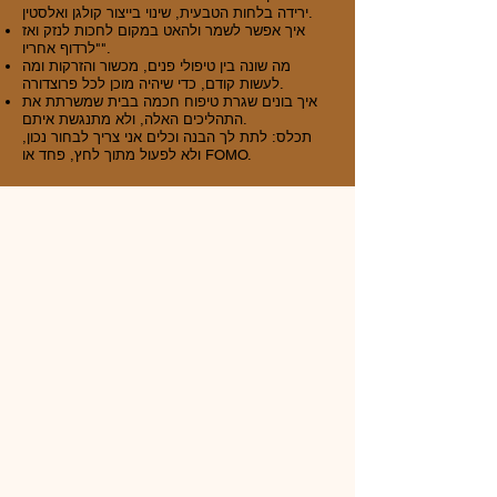
ירידה בלחות הטבעית, שינוי בייצור קולגן ואלסטין.
איך אפשר לשמר ולהאט במקום לחכות לנזק ואז
"לרדוף אחריו".
מה שונה בין טיפולי פנים, מכשור והזרקות ומה
לעשות קודם, כדי שיהיה מוכן לכל פרוצדורה.
איך בונים שגרת טיפוח חכמה בבית שמשרתת את
התהליכים האלה, ולא מתנגשת איתם.
תכלס: לתת לך הבנה וכלים אני צריך לבחור נכון,
ולא לפעול מתוך לחץ, פחד או FOMO.