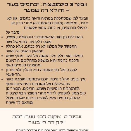
וובינר 3 פיגמנטציה: “כתמים בעור
– זה לא רק שמש”
וובינר למי שמסתכלת במראה ורואה כתמים, גוון לא
אחיד, מלאזמה (מסכת פיגמנטציה) אחרי הריון או
טיפולי הורמונים, או כתמי שמש עקשניים.
נדבר על
ההבדלים בין סוגי הפיגמנטציה: הורמונלית, שמש,
פוסט דלקתית, כתמי גיל ועוד.
התפקיד של המלנין לא רק ככתם, אלא כחלק
ממנגנון ההגנה של העור.
המלנין הוא חלק מקו ההגנה של העור מנזקי שמש
ודלקת כרונית והוא מושפע מתהליכים הורמונים
וממצבים פנימיים בגוף.
למה טיפול בפיגמנטציה הוא תהליך ולא פתרון
חד-פעמי.
איך בונים תהליך טיפול חכם שבוחנת ותומכת בעור
עם שיקולים של הגורמים הפנימיים,בנוסף
להתנהלות היומיומית (שמש, הרגלים, תכשירים).
טיפ ממני להפסיק לרדוף אחרי המוצר הבא שיבטיח
למחוק כתמים אלא לאמץ ברצינות שגרת טיפול
מותאם לך אישית
וובינר 2 אקנה לבני נוער: "מה
קורה לי בעור?"
וובינר שמיועד לבני נוער ולהורים ומדבר בגובה