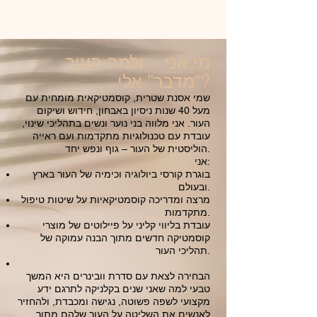
מי אני – ולמה העור
“מדבר” אלי?
שמי אסנת שטרית, קוסמטיקאית מומחית עם
מעל 40 שנות ניסיון באבחון, חידוש ושיקום
העור. אני מלווה בני נוער ונשים בתהליכי שינוי,
עובדת עם טכנולוגיות מתקדמות ועם ראייה
הוליסטית של העור – גוף ונפש יחד.
אני:
בוגרת קורסי ביולוגיה וכימיה של העור בארץ
ובעולם.
מרצה ומדריכה קוסמטיקאיות על שיטות טיפול
מתקדמות.
עובדת בליווי קליני על פיילוטים של מוצרי
קוסמטיקה חדשים מתוך הבנה עמוקה של
תהליכי העור.
הבחירה לצאת עם סדרת וובינרים היא המשך
טבעי למה שאני שנים בקלניקה לתרגם ידע
מקצועי לשפה פשוטה, נגישה ומכבדת, ולהחזיר
לאנשים את השליטה על העור שלהם מתוך