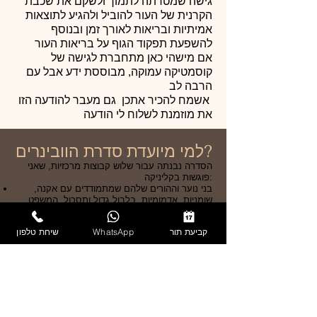
גישה שמטרתה לתמוך ולשקם את שכבת
הקרנית של העור להוביל ולהגיע לתוצאות
אמיתיות ובריאות לאורך זמן ובנוסף
להשפעת תפקוד הגוף על בריאות העור
אם מישהי כאן מתחברת לגישה של
קוסמטיקה עמוקה, מבוססת ידע אבל עם
הרבה לב
אשמח להכיר אתכן גם מעבר להודעה הזו
את מוזמנת לשלוח לי הודעה
למי מיועדת סדרת הוובינרים?
הסדרה נבנתה עבור שלוש קבוצות מרכזיות, שאני
פוגשות בקליניקה:
בני נוער וההורים שלהם שמתמודדים עם אקנה,
שומניות, אדמומיות, בלבול גדול ותסכול. המשפט
ששוזר כמעט אצל כולם "תוך כמה זמן זה יעבור לי?"
נשים מגיל 35 ומעלה שמרגישות שהעור כבר לא
קביעת תור
WhatsApp
שיחת טלפון
אותו עור קצת יותר יבש, גמיש, קמטוטים, עור עייף
חלקן מתלבטות לגבי הזרקות, חלק כבר עשו ורוצות
להבין איך נכון לשלב טיפולים.
נשים (וגם גברים) שמוטרדים מכתמי עור ופיגמנטציה
אחרי שמש, הריונות, גלולות, טיפולי פוריות, סטרס או
טראומה עורית. לרוב הן מגיעות אחרי שניסוי כבר
הכולולא קיבלו את התוצאה שציפו לה.