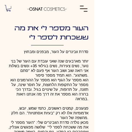
העור מספר לי את מה
ששכחת לספר לי
סדרת וובינרים על העור, מבפנים ומבחוץ
יותר מארבעים שנה שאני עובדת עם העור של בני
נוער, נשים צעירות, נשים בגילאי 35+ ונשים בשלות
אני רואה שוב ושוב העור אף פעם לא "סתם
משתגע". הוא תמיד מספר סיפור.
הוא מספר על הגוף הוא מספר על ההורמונים הוא
מספר על התקופות הלחוצות, על חוסר שינה, על
תזונה, על תרופות, על שינויים בגיל. ובדרך הכי
ברורה הוא מספר את זה דרך מה אנחנו רואות
במראה.
פצעונים, קמטים ראשונים, כתמי שמש, יובש,
אדמומיות אלו לא רק "בעיות אסתטיות". הם חלק
מהשפה של העור.
מכאן נולדה סדרת הוובינרים שלי: "העור מספר לי
את מה ששכחת לספר לי" שלושה מפגשים אונליין,
שמחברים בין המדע, גוף והחיים, בשפה פשוטה